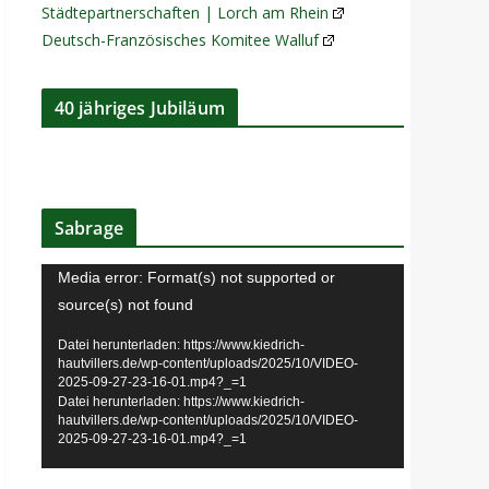
Städtepartnerschaften | Lorch am Rhein
Deutsch-Französisches Komitee Walluf
40 jähriges Jubiläum
Sabrage
V
Media error: Format(s) not supported or
i
source(s) not found
d
Datei herunterladen: https://www.kiedrich-
e
hautvillers.de/wp-content/uploads/2025/10/VIDEO-
2025-09-27-23-16-01.mp4?_=1
o
Datei herunterladen: https://www.kiedrich-
-
hautvillers.de/wp-content/uploads/2025/10/VIDEO-
2025-09-27-23-16-01.mp4?_=1
P
l