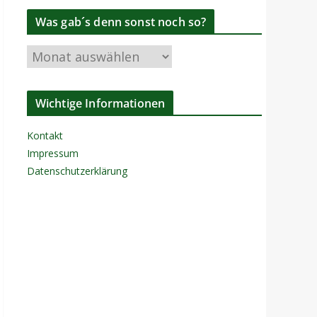
a
Was gab´s denn sonst noch so?
y
W
e
a
r
s
Wichtige Informationen
g
a
Kontakt
b
Impressum
´
Datenschutzerklärung
s
d
e
n
n
s
o