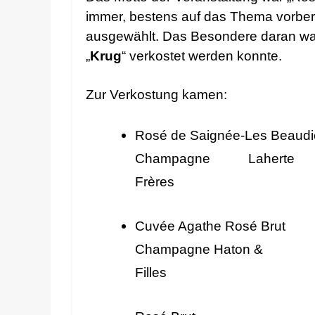
immer, bestens auf das Thema vorbere
ausgewählt. Das Besondere daran w
„
Krug
“ verkostet werden konnte.
Zur Verkostung kamen:
Rosé de Saignée-Les Beaudie
Champagne Laherte
Frères
Cuvée Agathe Rosé Brut
Champagne Haton &
Filles