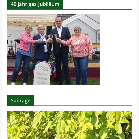
40 jähriges Jubiläum
Sabrage
V
i
d