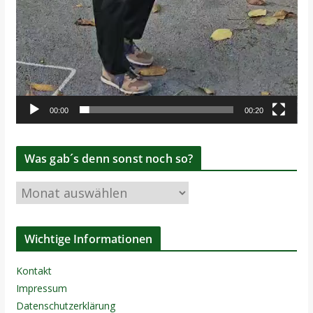
00:00
00:20
Was gab´s denn sonst noch so?
W
a
s
Wichtige Informationen
g
a
Kontakt
b
Impressum
´
Datenschutzerklärung