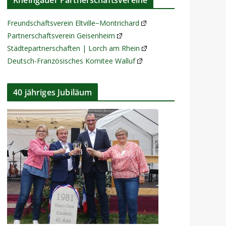
Rheingauer Partnerschaftsvereine
Freundschaftsverein Eltville−Montrichard
Partnerschaftsverein Geisenheim
Städtepartnerschaften | Lorch am Rhein
Deutsch-Französisches Komitee Walluf
40 jähriges Jubiläum