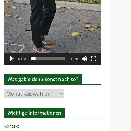
00:00
00:20
Was gab´s denn sonst noch so?
W
a
s
Wichtige Informationen
g
a
Kontakt