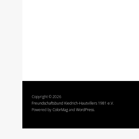
Copyright © 2026
Freundschaftsbund Kiedrich-Hautvillers 1981 e.V.
Powered by
ColorMag
and
WordPress
.