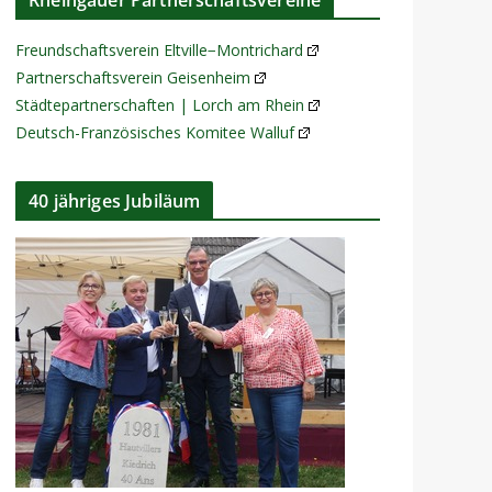
Rheingauer Partnerschaftsvereine
Freundschaftsverein Eltville−Montrichard
Partnerschaftsverein Geisenheim
Städtepartnerschaften | Lorch am Rhein
Deutsch-Französisches Komitee Walluf
40 jähriges Jubiläum