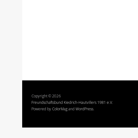
Copyright © 2026
Freundschaftsbund Kiedrich-Hautvillers 1981 e.V.
Powered by
ColorMag
and
WordPress
.