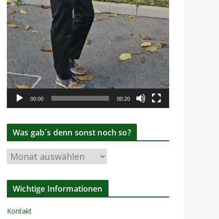
00:00
00:20
Was gab´s denn sonst noch so?
W
a
s
Wichtige Informationen
g
a
Kontakt