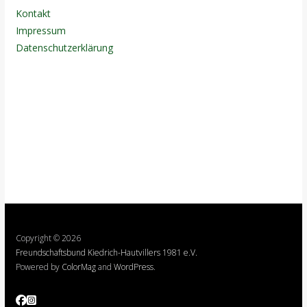
a
Kontakt
b
Impressum
´
Datenschutzerklärung
s
d
e
n
n
s
o
n
s
t
Copyright © 2026
n
Freundschaftsbund Kiedrich-Hautvillers 1981 e.V.
o
Powered by
ColorMag
and
WordPress
.
c
h